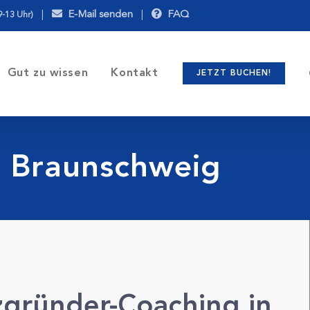
|
E-Mail senden
|
FAQ
9-13 Uhr)
Gut zu wissen
Kontakt
JETZT BUCHEN!
 Braunschweig
zgründer-Coaching in