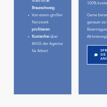
Marktes
in
100% kosten
Braunschweig
Von einem großen
Gerne berat
Netzwerk
genauer zur
profitieren
Beantragung
Kostenfrei
über
Aktivierung
AVGS der Agentur
SP
für Arbeit
SIE
AN!