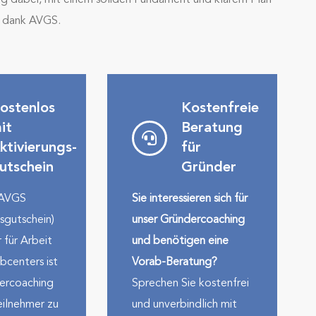
ig dabei, mit einem soliden Fundament und klarem Plan
i dank AVGS.
ostenlos
Kostenfreie
it
Beratung
ktivierungs­
für
utschein
Gründer
 AVGS
Sie interessieren sich für
s­gutschein)
unser Gründercoaching
 für Arbeit
und benötigen eine
bcenters ist
Vorab-Beratung?
ercoaching
Sprechen Sie kostenfrei
Teilnehmer zu
und unverbindlich mit