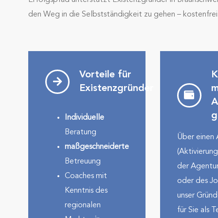
Erfolgspfad unterstützt Existenzgründer in Braunschwe
den Weg in die Selbstständigkeit zu gehen – kostenfre
Vorteile für
K
Existenzgründer
m
A
g
Individuelle
Beratung
Über einen
maßgeschneiderte
(Aktivierung
Betreuung
der Agentur
Coaches mit
oder des Jo
Kenntnis des
unser Gründ
regionalen
für Sie als 