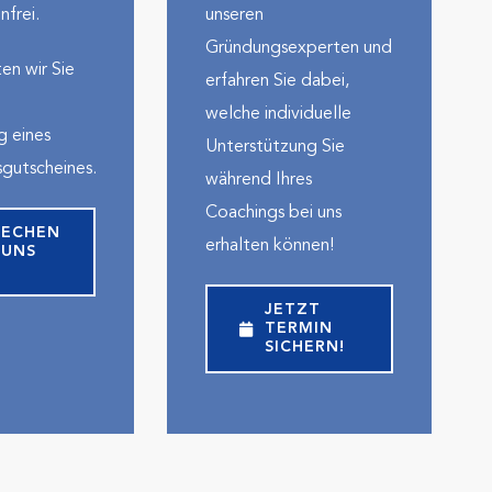
frei.
unseren
Gründungsexperten und
en wir Sie
erfahren Sie dabei,
welche indivi­duelle
 eines
Unter­stützung Sie
sgutscheines.
während Ihres
Coachings bei uns
RECHEN
erhalten können!
 UNS
JETZT
TERMIN
SICHERN!