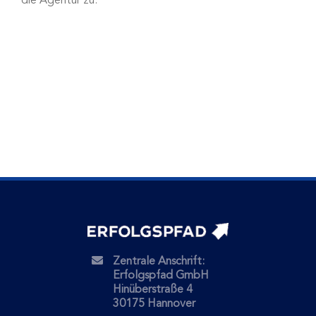
die Agentur zu.
Zentrale Anschrift:
Erfolgspfad GmbH
Hinüberstraße 4
30175 Hannover