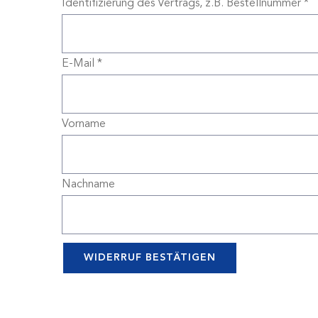
Identifizierung des Vertrags, z.B. Bestellnummer
*
E-Mail
*
E-
Vorname
Mail
(wiederholen)
*
Nachname
WIDERRUF BESTÄTIGEN