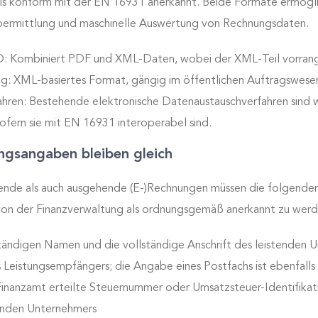
s konform mit der EN 16931 anerkannt. Beide Formate ermögli
Übermittlung und maschinelle Auswertung von Rechnungsdaten.
 Kombiniert PDF und XML-Daten, wobei der XML-Teil vorrangi
: XML-basiertes Format, gängig im öffentlichen Auftragswese
hren: Bestehende elektronische Datenaustauschverfahren sind w
 sofern sie mit EN 16931 interoperabel sind.
ngsangaben bleiben gleich
nde als auch ausgehende (E-)Rechnungen müssen die folgend
von der Finanzverwaltung als ordnungsgemäß anerkannt zu werd
tändigen Namen und die vollständige Anschrift des leistenden 
 Leistungsempfängers; die Angabe eines Postfachs ist ebenfalls
inanzamt erteilte Steuernummer oder Umsatzsteuer-Identifika
enden Unternehmers