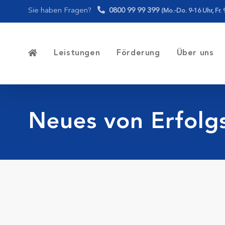
Skip
Sie haben Fragen?
0800 99 99 399
(Mo.-Do. 9-16 Uhr, Fr. 
to
content
Leistungen
Förderung
Über uns
Neues von Erfolg