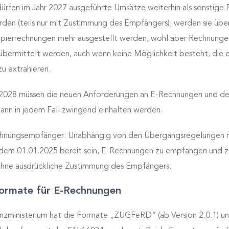
 dürfen im Jahr 2027 ausgeführte Umsätze weiterhin als sonstig
rden (teils nur mit Zustimmung des Empfängers); werden sie über
Papierrechnungen mehr ausgestellt werden, wohl aber Rechnungen
̈bermittelt werden, auch wenn keine Möglichkeit besteht, die e
u extrahieren.
028 müssen die neuen Anforderungen an E-Rechnungen und de
ann in jedem Fall zwingend einhalten werden.
echnungsempfänger: Unabhängig von den Übergangsregelungen 
em 01.01.2025 bereit sein, E-Rechnungen zu empfangen und zu
 ohne ausdrückliche Zustimmung des Empfängers.
Formate für E-Rechnungen
nzministerium hat die Formate „ZUGFeRD“ (ab Version 2.0.1) u