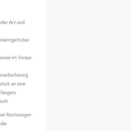
oder Art und
ilentgelts bei
sowie im Voraus
euerbefreiung
ück an eine
pfängers
ellt
 bei Rechnungen
 die