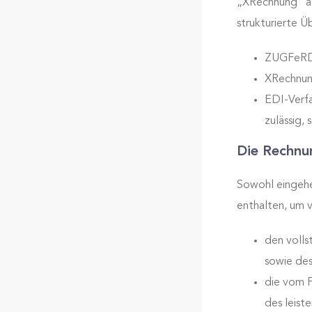
„XRechnung“ al
strukturierte 
ZUGFeRD:
XRechnung
EDI-Verfa
zulässig,
Die Rechnu
Sowohl eingehe
enthalten, um 
den volls
sowie des
die vom F
des leist