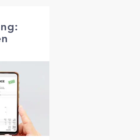
ung:
en