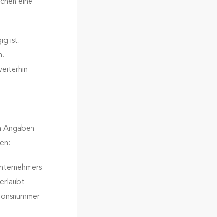
chen eine
g ist.
n.
eiterhin
en Angaben
en:
Unternehmers
 erlaubt
tionsnummer