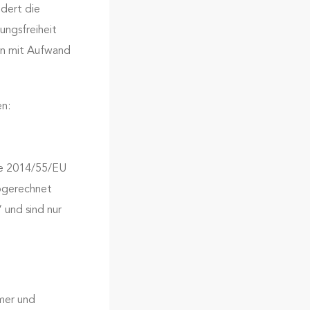
dert die
ungsfreiheit
men mit Aufwand
en:
ie 2014/55/EU
abgerechnet
und sind nur
hmer und