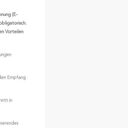
hnung (E-
bligatorisch.
en Vorteilen
lungen
 den Empfang
itt in
nierendes