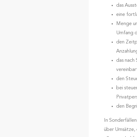
das Auss
eine for
Menge und
Umfang de
den Zeitp
Anzahlun
das nach 
vereinba
den Steue
bei steue
Privatper
den Begri
In Sonderfälle
über Umsätze,