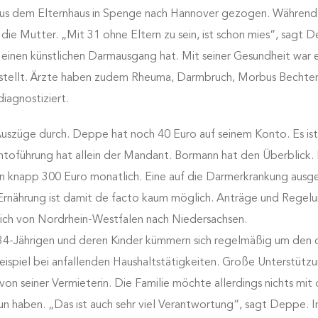
aus dem Elternhaus in Spenge nach Hannover gezogen. Während 
 die Mutter. „Mit 31 ohne Eltern zu sein, ist schon mies“, sagt D
 einen künstlichen Darmausgang hat. Mit seiner Gesundheit war 
estellt. Ärzte haben zudem Rheuma, Darmbruch, Morbus Bechte
iagnostiziert.
Auszüge durch. Deppe hat noch 40 Euro auf seinem Konto. Es ist
toführung hat allein der Mandant. Bormann hat den Überblick. 
 knapp 300 Euro monatlich. Eine auf die Darmerkrankung ausg
nährung ist damit de facto kaum möglich. Anträge und Regel
sich von Nordrhein-Westfalen nach Niedersachsen.
34-Jährigen und deren Kinder kümmern sich regelmäßig um den c
ispiel bei anfallenden Haushaltstätigkeiten. Große Unterstützu
 seiner Vermieterin. Die Familie möchte allerdings nichts mit d
n haben. „Das ist auch sehr viel Verantwortung“, sagt Deppe. I