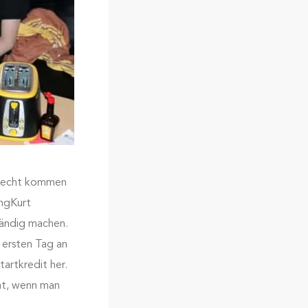
zurecht kommen
ungKurt
tändig machen.
 ersten Tag an
tartkredit her.
ht, wenn man