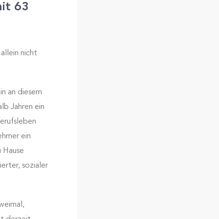
it 63
allein nicht
in an diesem
lb Jahren ein
Berufsleben
ehmer ein
u Hause
erter, sozialer
weimal,