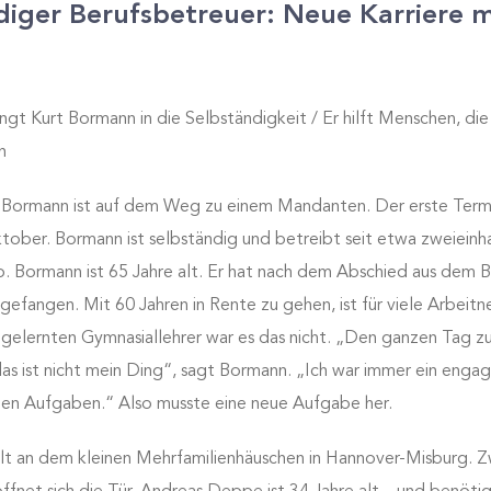
diger Berufsbetreuer: Neue Karriere m
ngt Kurt Bormann in die Selbständigkeit / Er hilft Menschen, die 
n
 Bormann ist auf dem Weg zu einem Mandanten. Der erste Term
ober. Bormann ist selbständig und betreibt seit etwa zweieinha
. Bormann ist 65 Jahre alt. Er hat nach dem Abschied aus dem 
efangen. Mit 60 Jahren in Rente zu gehen, ist für viele Arbeitn
 gelernten Gymnasiallehrer war es das nicht. „Den ganzen Tag z
as ist nicht mein Ding“, sagt Bormann. „Ich war immer ein engagi
len Aufgaben.“ Also musste eine neue Aufgabe her.
lt an dem kleinen Mehrfamilienhäuschen in Hannover-Misburg. Z