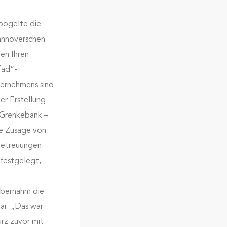
oogelte die
annoverschen
en Ihren
fad“-
nternehmens sind
er Erstellung
 Grenkebank –
ie Zusage von
Betreuungen.
 festgelegt,
übernahm die
ar. „Das war
urz zuvor mit