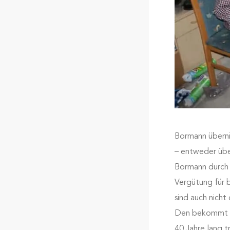
Bormann überni
– entweder übe
Bormann durch 
Vergütung für 
sind auch nicht
Den bekommt ma
40 Jahre lang t