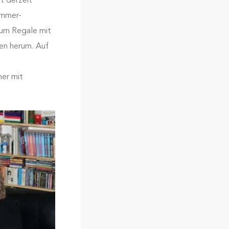
t derzeit
immer-
um Regale mit
en herum. Auf
ner mit