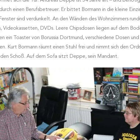
ffnet sich die Tür. Andreas Deppe ist 34 Jahre alt – und benötig
urch einen Berufsbetreuer. Er bittet Bormann in die kleine Einz
enster sind verdunkelt. An den Wänden des Wohnzimmers rund
 Videokassetten, DVDs. Leere Chipsdosen liegen auf dem Bod
en ein Toaster von Borussia Dortmund, verschiedene Dosen und
en. Kurt Bormann räumt einen Stuhl frei und nimmt sich den Ord
 den Schoß. Auf dem Sofa sitzt Deppe, sein Mandant.