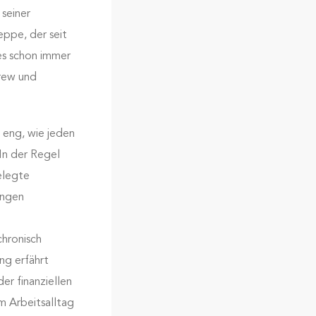
seiner
eppe, der seit
es schon immer
rew und
 eng, wie jeden
In der Regel
elegte
ungen
hronisch
ng erfährt
er finanziellen
m Arbeitsalltag