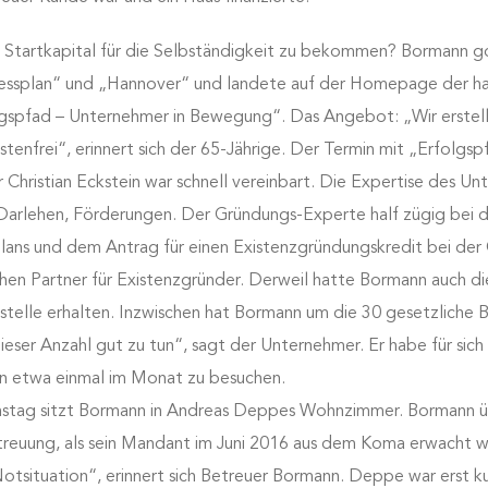
n Startkapital für die Selbständigkeit zu bekommen? Bormann g
nessplan“ und „Hannover“ und landete auf der Homepage der h
gspfad – Unternehmer in Bewegung“. Das Angebot: „Wir erstell
stenfrei“, erinnert sich der 65-Jährige. Der Termin mit „Erfolgsp
 Christian Eckstein war schnell vereinbart. Die Expertise des U
 Darlehen, Förderungen. Der Gründungs-Experte half zügig bei d
lans und dem Antrag für einen Existenzgründungskredit bei der
chen Partner für Existenzgründer. Derweil hatte Bormann auch d
stelle erhalten. Inzwischen hat Bormann um die 30 gesetzliche 
ieser Anzahl gut zu tun“, sagt der Unternehmer. Er habe für sich
n etwa einmal im Monat zu besuchen.
nstag sitzt Bormann in Andreas Deppes Wohnzimmer. Bormann 
treuung, als sein Mandant im Juni 2016 aus dem Koma erwacht w
otsituation“, erinnert sich Betreuer Bormann. Deppe war erst k