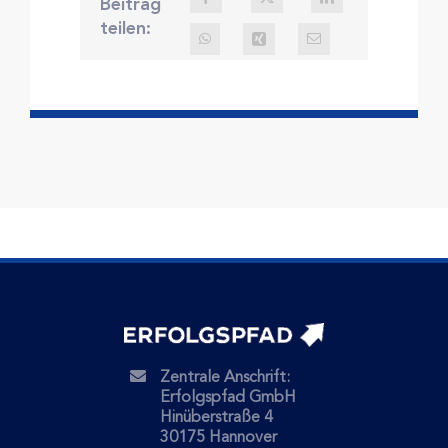
Beitrag
teilen:
Zentrale Anschrift:
Erfolgspfad GmbH
Hinüberstraße 4
30175 Hannover