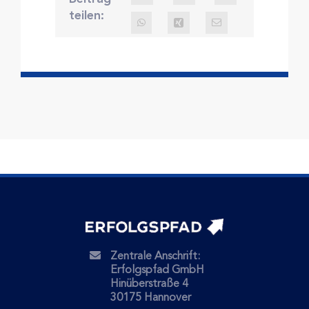
teilen:
Zentrale Anschrift:
Erfolgspfad GmbH
Hinüberstraße 4
30175 Hannover