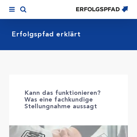
Skip
to
content
Erfolgspfad erklärt
Kann das funk­tio­nieren?
Was eine fachkundige
Stellung­nahme aussagt